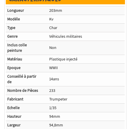
Longueur
203mm
Modéle
Kv
Type
Char
Genre
Véhicules militaires
Inclus colle
Non
peinture
Matériau
Plastique injecté
Epoque
WWII
Conseillé à partir
14ans
de
Nombre de Pièces
233
Fabricant
Trumpeter
Echelle
1/35
Hauteur
94mm
Largeur
94,8mm