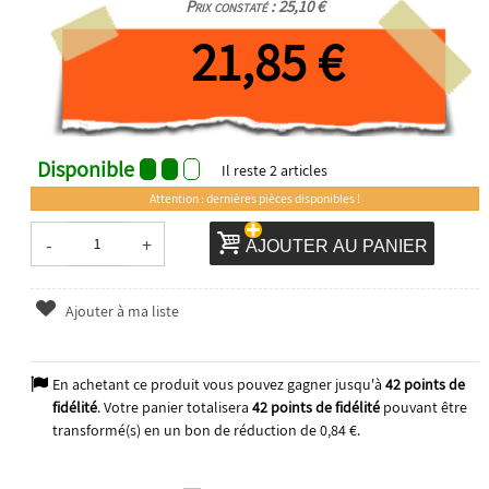
Prix constaté : 25,10 €
21,85 €
Disponible
Il reste
2
articles
Attention : dernières pièces disponibles !
-
+
AJOUTER AU PANIER
Ajouter à ma liste
En achetant ce produit vous pouvez gagner jusqu'à
42
points de
fidélité
. Votre panier totalisera
42
points de fidélité
pouvant être
transformé(s) en un bon de réduction de
0,84 €
.