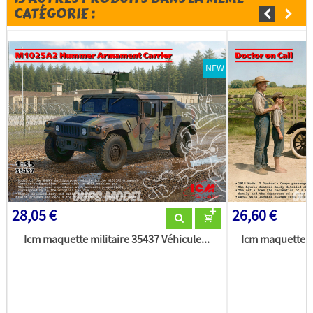
CATÉGORIE :
NEW
28,05 €
26,60 €
Icm maquette militaire 35437 Véhicule...
Icm maquette m