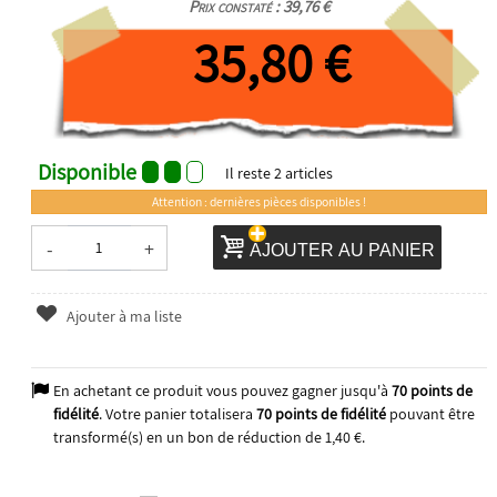
Prix constaté : 39,76 €
35,80 €
Disponible
Il reste
2
articles
Attention : dernières pièces disponibles !
-
+
AJOUTER AU PANIER
Ajouter à ma liste
En achetant ce produit vous pouvez gagner jusqu'à
70
points de
fidélité
. Votre panier totalisera
70
points de fidélité
pouvant être
transformé(s) en un bon de réduction de
1,40 €
.