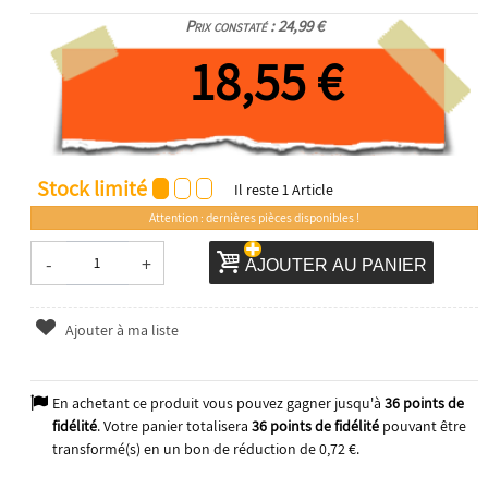
Prix constaté : 24,99 €
18,55 €
Stock limité
Il reste
1
Article
Attention : dernières pièces disponibles !
-
+
AJOUTER AU PANIER
Ajouter à ma liste
En achetant ce produit vous pouvez gagner jusqu'à
36
points de
fidélité
. Votre panier totalisera
36
points de fidélité
pouvant être
transformé(s) en un bon de réduction de
0,72 €
.