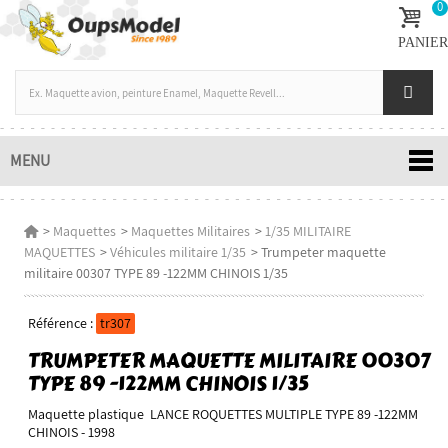
0
PANIER
MENU
>
Maquettes
>
Maquettes Militaires
>
1/35 MILITAIRE
MAQUETTES
>
Véhicules militaire 1/35
>
Trumpeter maquette
militaire 00307 TYPE 89 -122MM CHINOIS 1/35
Référence :
tr307
TRUMPETER MAQUETTE MILITAIRE 00307
TYPE 89 -122MM CHINOIS 1/35
Maquette plastique LANCE ROQUETTES MULTIPLE TYPE 89 -122MM
CHINOIS - 1998