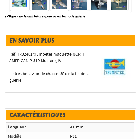
* Cliquez sur les miniatures pour ouvrir le mode galerie
EN SAVOIR PLUS
Réf: TR02401 trumpeter maquette NORTH
AMERICAN P-51D Mustang IV
Le trés bel avion de chasse US de la fin de la
guerre
CARACTÉRISTIQUES
Longueur
411mm
Modéle
P51