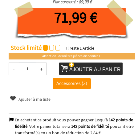
Prix constaté : 89,99 €
71,99 €
Stock limité
Il reste
1
Article
Attention : dernières pièces disponibles !
-
+
AJOUTER AU PANIER
Accessoires (3)
Ajouter à ma liste
En achetant ce produit vous pouvez gagner jusqu'à
142
points de
fidélité
. Votre panier totalisera
142
points de fidélité
pouvant être
transformé(s) en un bon de réduction de
2,84 €
.