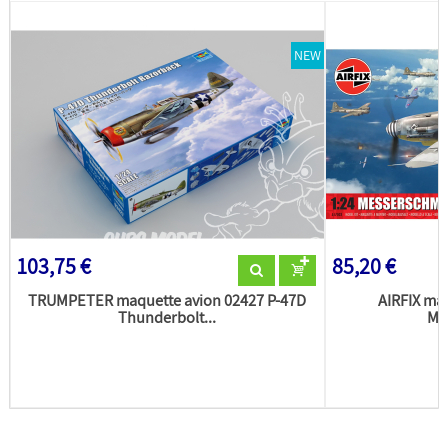
NEW
103,75 €
85,20 €
TRUMPETER maquette avion 02427 P-47D
AIRFIX ma
Thunderbolt...
Mes