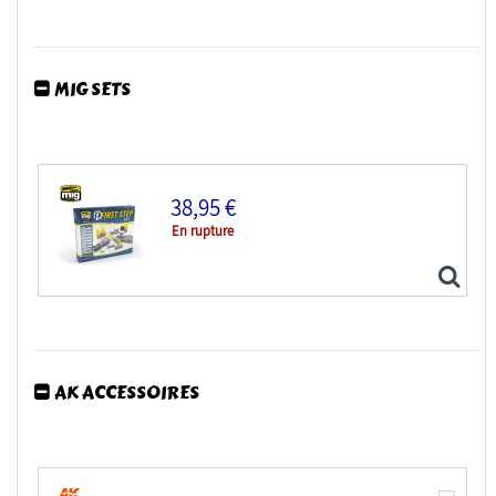
MIG SETS
Red Fox Studio Tableaux de bord 3D avion RFQS-24030...
38,95 €
En rupture
AK ACCESSOIRES
MIG set 7800 Set premiers pas