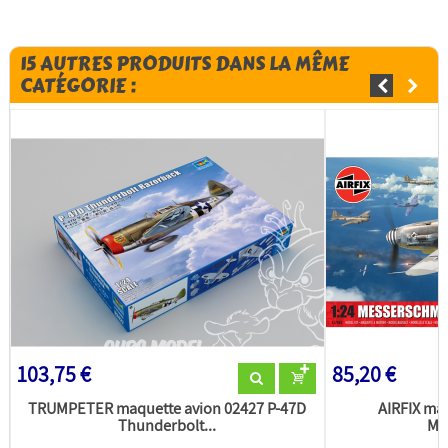
15 AUTRES PRODUITS DANS LA MÊME
CATÉGORIE :
103,75 €
85,20 €
TRUMPETER maquette avion 02427 P-47D
AIRFIX ma
Thunderbolt...
Mes