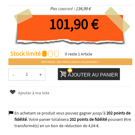
Prix constaté : 134,99 €
101,90 €
Stock limité
Il reste
1
Article
Attention : dernières pièces disponibles !
-
+
AJOUTER AU PANIER
Ajouter à ma liste
En achetant ce produit vous pouvez gagner jusqu'à
202
points de
fidélité
. Votre panier totalisera
202
points de fidélité
pouvant être
transformé(s) en un bon de réduction de
4,04 €
.