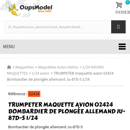
0
PANIER
MENU
>
Maquettes
>
Maquettes Avion Helico
>
1/24 AVIONS
MAQUETTES
>
1/24 avion
>
TRUMPETER maquette avion 02424
Bombardier de plongée allemand Ju-87D-5 1/24
Référence :
02424
TRUMPETER MAQUETTE AVION 02424
BOMBARDIER DE PLONGÉE ALLEMAND JU-
87D-5 1/24
Bombardier de plongée allemand Ju-87D-5