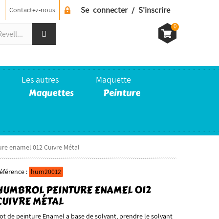
Se connecter / S'inscrire
Contactez-nous
0
Les autres
Maquette
Maquettes
Peinture
e enamel 012 Cuivre Métal
éférence :
hum20012
HUMBROL PEINTURE ENAMEL 012
CUIVRE MÉTAL
ot de peinture Enamel a base de solvant, prendre le solvant