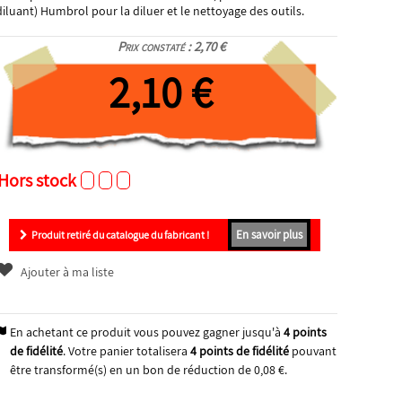
diluant) Humbrol pour la diluer et le nettoyage des outils.
Prix constaté : 2,70 €
2,10 €
Hors stock
En savoir plus
Produit retiré du catalogue du fabricant !
Ajouter à ma liste
En achetant ce produit vous pouvez gagner jusqu'à
4
points
de fidélité
. Votre panier totalisera
4
points de fidélité
pouvant
être transformé(s) en un bon de réduction de
0,08 €
.