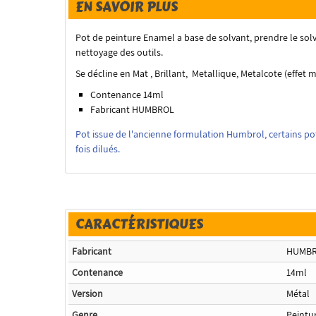
EN SAVOIR PLUS
Pot de peinture Enamel a base de solvant, prendre le solv
nettoyage des outils.
Se décline en Mat , Brillant, Metallique, Metalcote (effet m
Contenance 14ml
Fabricant HUMBROL
Pot issue de l'ancienne formulation Humbrol, certains pot
fois dilués.
CARACTÉRISTIQUES
Fabricant
HUMB
Contenance
14ml
Version
Métal
Genre
Peintu