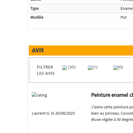
Type
Ename
Modéle
Pot
AVIS
FILTRER
(30)
(1)
(0)
LES AVIS
Peinture enamel c
J'aime cette peinture po
Laurent G. le 20/08/2025
bien au pinceau. Couvre
étuve réglée à 50 degré