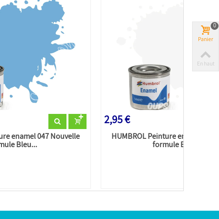
0
Panier
En haut
2,95 €
re enamel 047 Nouvelle
HUMBROL Peinture enamel 034 
mule Bleu...
formule Blanc...