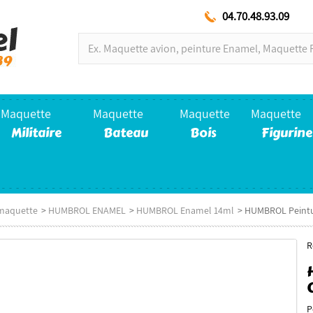
04.70.48.93.09
Maquette
Maquette
Maquette
Maquette
Militaire
Bateau
Bois
Figurine
maquette
>
HUMBROL ENAMEL
>
HUMBROL Enamel 14ml
>
HUMBROL Peintur
R
P