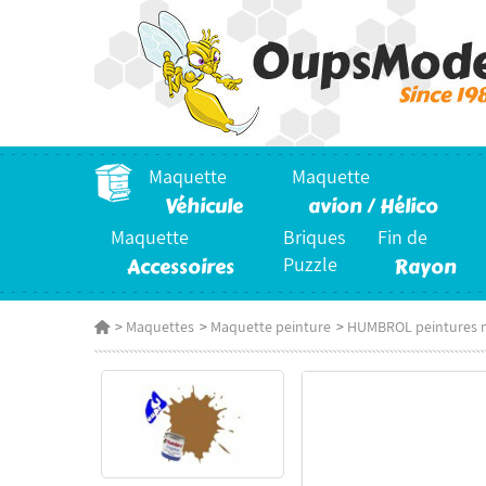
Maquette
Maquette
Véhicule
avion / Hélico
Maquette
Briques
Fin de
Accessoires
Puzzle
Rayon
>
Maquettes
>
Maquette peinture
>
HUMBROL peintures 