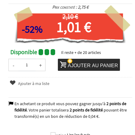
Prix constaté : 2,75 €
2,10 €
1,01 €
-52%
Disponible
Il reste
+ de 20
articles
-
+
AJOUTER AU PANIER
Ajouter à ma liste
En achetant ce produit vous pouvez gagner jusqu'à
2
points de
fidélité
. Votre panier totalisera
2
points de fidélité
pouvant être
transformé(s) en un bon de réduction de
0,04 €
.
Lire les 9 avis