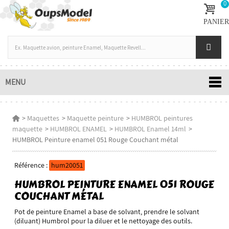
0
PANIER
MENU
>
Maquettes
>
Maquette peinture
>
HUMBROL peintures
maquette
>
HUMBROL ENAMEL
>
HUMBROL Enamel 14ml
>
HUMBROL Peinture enamel 051 Rouge Couchant métal
Référence :
hum20051
HUMBROL PEINTURE ENAMEL 051 ROUGE
COUCHANT MÉTAL
Pot de peinture Enamel a base de solvant, prendre le solvant
(diluant) Humbrol pour la diluer et le nettoyage des outils.