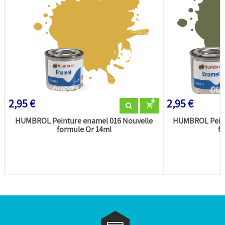
2,95 €
2,95 €
HUMBROL Peinture enamel 016 Nouvelle
HUMBROL Peint
formule Or 14ml
fo