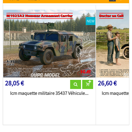
NEW
28,05 €
26,60 €
Icm maquette militaire 35437 Véhicule...
Icm maquette m