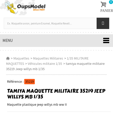
0
PANIER
MENU
>
Maquettes
>
Maquettes Militaires
>
1/35 MILITAIRE
MAQUETTES
>
Véhicules militaire 1/35
>
tamiya maquette militaire
35219 Jeep willys mb 1/35
Référence :
35219
TAMIYA MAQUETTE MILITAIRE 35219 JEEP
WILLYS MB 1/35
Maquette plastique jeep willys mb ww II