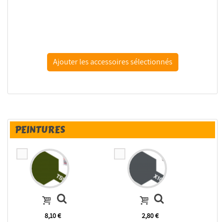
Tamiya colle maquette 87003 colle pinceau
PEINTURES
8,10 €
2,80 €