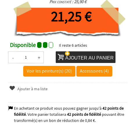
Prix constaté : 25,90 €
21,25 €
Disponible
Il reste
6
articles
-
+
AJOUTER AU PANIER
Voir les peinture(s) (20)
Accessoires (4)
Ajouter à ma liste
En achetant ce produit vous pouvez gagner jusqu'à
42
points de
fidélité
. Votre panier totalisera
42
points de fidélité
pouvant être
transformé(s) en un bon de réduction de
0,84 €
.