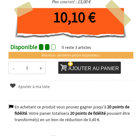
Prix constaté : 13,00 €
10,10 €
Disponible
Il reste
3
articles
Attention : dernières pièces disponibles !
-
+
AJOUTER AU PANIER
Ajouter à ma liste
En achetant ce produit vous pouvez gagner jusqu'à
20
points de
fidélité
. Votre panier totalisera
20
points de fidélité
pouvant être
transformé(s) en un bon de réduction de
0,40 €
.