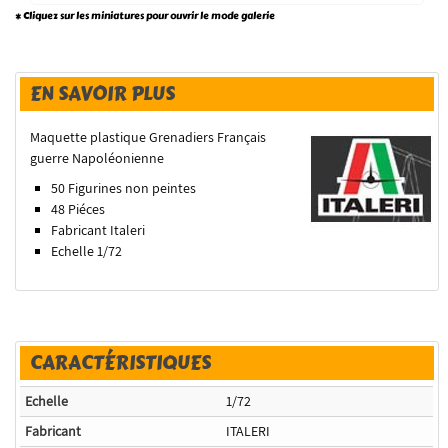
* Cliquez sur les miniatures pour ouvrir le mode galerie
EN SAVOIR PLUS
Maquette plastique Grenadiers Français
guerre Napoléonienne
50 Figurines non peintes
48 Piéces
Fabricant Italeri
Echelle 1/72
CARACTÉRISTIQUES
Echelle
1/72
Fabricant
ITALERI