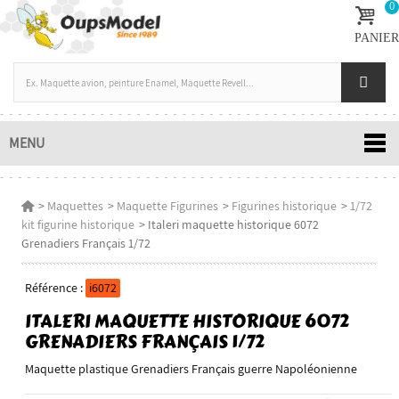
0
PANIER
MENU
>
Maquettes
>
Maquette Figurines
>
Figurines historique
>
1/72
kit figurine historique
>
Italeri maquette historique 6072
Grenadiers Français 1/72
Référence :
i6072
ITALERI MAQUETTE HISTORIQUE 6072
GRENADIERS FRANÇAIS 1/72
Maquette plastique Grenadiers Français guerre Napoléonienne