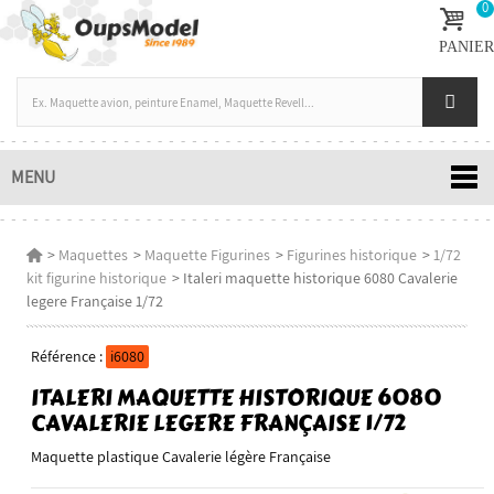
0
PANIER
MENU
>
Maquettes
>
Maquette Figurines
>
Figurines historique
>
1/72
kit figurine historique
>
Italeri maquette historique 6080 Cavalerie
legere Française 1/72
Référence :
i6080
ITALERI MAQUETTE HISTORIQUE 6080
CAVALERIE LEGERE FRANÇAISE 1/72
Maquette plastique Cavalerie légère Française