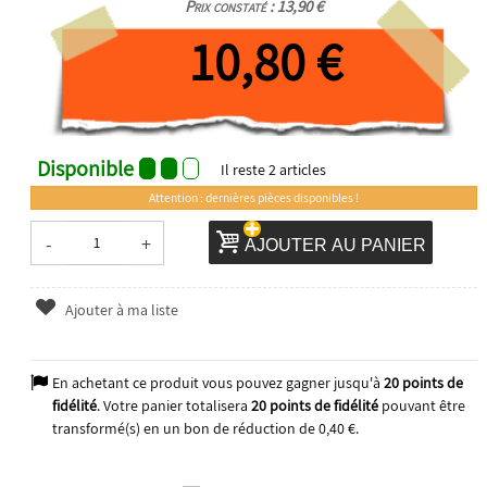
Prix constaté : 13,90 €
10,80 €
Disponible
Il reste
2
articles
Attention : dernières pièces disponibles !
-
+
AJOUTER AU PANIER
Ajouter à ma liste
En achetant ce produit vous pouvez gagner jusqu'à
20
points de
fidélité
. Votre panier totalisera
20
points de fidélité
pouvant être
transformé(s) en un bon de réduction de
0,40 €
.