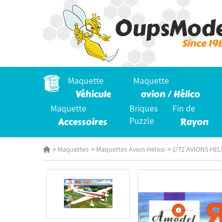
Maquette
Maquette
Véhicule
avion / Hélico
Maquette
Briques
Fin de
Accessoires
Puzzle
Rayon
>
Maquettes
>
Maquettes Avion Helico
>
1/72 AVIONS HE