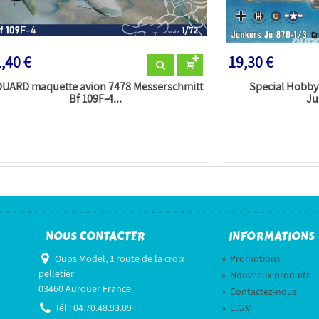
,40 €
19,30 €
UARD maquette avion 7478 Messerschmitt
Special Hobby
Bf 109F-4...
Ju
NOUS CONTACTER
INFORMATIONS
Oups Model, 1 route de la croix
»
Promotions
pelletier
»
Nouveaux produits
03460 Aurouer France
»
Contactez-nous
Tél :
04.70.48.93.09
»
C.G.V.