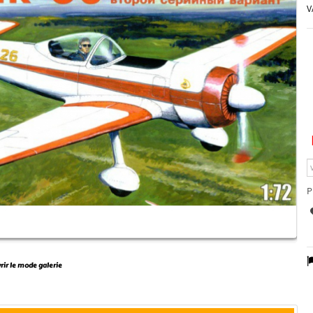
V
P
vrir le mode galerie