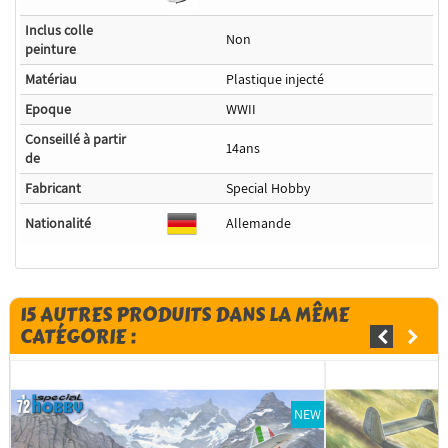
Inclus colle
Non
peinture
Matériau
Plastique injecté
Epoque
WWII
Conseillé à partir
14ans
de
Fabricant
Special Hobby
Nationalité
Allemande
15 AUTRES PRODUITS DANS LA MÊME
CATÉGORIE :
NEW