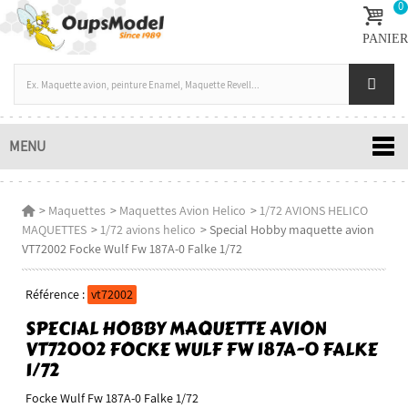
0
PANIER
MENU
>
Maquettes
>
Maquettes Avion Helico
>
1/72 AVIONS HELICO
MAQUETTES
>
1/72 avions helico
>
Special Hobby maquette avion
VT72002 Focke Wulf Fw 187A-0 Falke 1/72
Référence :
vt72002
SPECIAL HOBBY MAQUETTE AVION
VT72002 FOCKE WULF FW 187A-0 FALKE
1/72
Focke Wulf Fw 187A-0 Falke 1/72