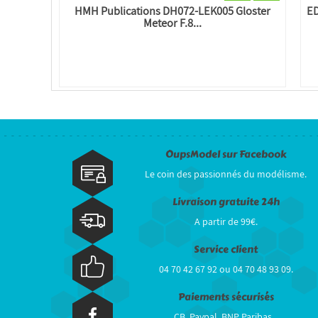
HMH Publications DH072-LEK005 Gloster
ED
Meteor F.8...
OupsModel sur Facebook
Le coin des passionnés du modélisme.
Livraison gratuite 24h
A partir de 99€.
Service client
04 70 42 67 92 ou 04 70 48 93 09.
Paiements sécurisés
CB, Paypal, BNP Paribas...