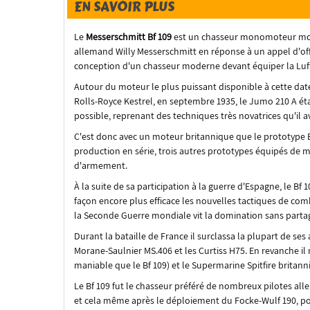
EN SAVOIR PLUS
Le
Messerschmitt Bf 109
est un chasseur monomoteur mon
allemand Willy Messerschmitt en réponse à un appel d'offr
conception d'un chasseur moderne devant équiper la Luft
Autour du moteur le plus puissant disponible à cette dat
Rolls-Royce Kestrel, en septembre 1935, le Jumo 210 A étan
possible, reprenant des techniques très novatrices qu'il a
C'est donc avec un moteur britannique que le prototype Bf
production en série, trois autres prototypes équipés de 
d'armement.
À la suite de sa participation à la guerre d'Espagne, le B
façon encore plus efficace les nouvelles tactiques de comb
la Seconde Guerre mondiale vit la domination sans partag
Durant la bataille de France il surclassa la plupart de ses 
Morane-Saulnier MS.406 et les Curtiss H75. En revanche il
maniable que le Bf 109) et le Supermarine Spitfire britanniq
Le Bf 109 fut le chasseur préféré de nombreux pilotes al
et cela même après le déploiement du Focke-Wulf 190, p