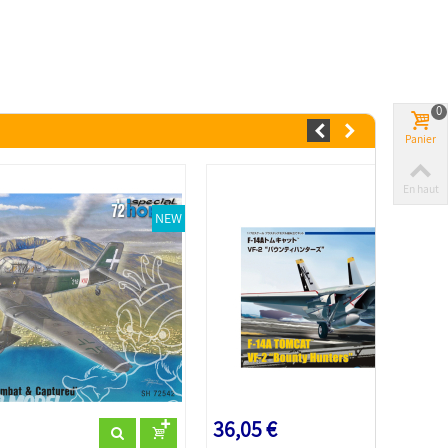
0
Panier
En haut
NEW
36,05 €