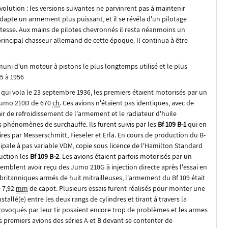
volution : les versions suivantes ne parvinrent pas à maintenir
 adapte un armement plus puissant, et il se révéla d'un pilotage
tesse. Aux mains de pilotes chevronnés il resta néanmoins un
 principal chasseur allemand de cette époque. Il continua à être
 muni d'un moteur à pistons le plus longtemps utilisé et le plus
5 à 1956
V4 qui vola le 23 septembre 1936, les premiers étaient motorisés par un
 Jumo 210D de
670
ch
. Ces avions n'étaient pas identiques, avec de
air de refroidissement de l'armement et le radiateur d'huile
s phénomènes de surchauffe. Ils furent suivis par les
Bf 109 B-1
qui en
res par Messerschmitt, Fieseler et Erla. En cours de production du B-
 bipale à pas variable VDM, copie sous licence de l'Hamilton Standard
uction les
Bf 109 B-2
. Les avions étaient parfois motorisés par un
mblent avoir reçu des Jumo 210G à injection directe après l'essai en
britanniques armés de huit mitrailleuses, l'armement du Bf 109 était
e 7,92
mm
de capot. Plusieurs essais furent réalisés pour monter une
stallé(e) entre les deux rangs de cylindres et tirant à travers la
 provoqués par leur tir posaient encore trop de problèmes et les armes
 premiers avions des séries A et B devant se contenter de