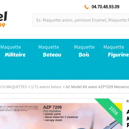
04.70.48.93.09
Maquette
Maquette
Maquette
Maquette
Militaire
Bateau
Bois
Figurine
LICO MAQUETTES
>
1/72 avions helico
>
AZ Model Kit avion AZP7209 Messersc
R
2026