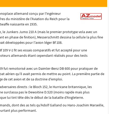
oplace allemand conçu par l'ingénieur
es du ministère de l'Aviation du Reich pour la
waffe naissante en 1935.
e, le Junkers Jumo 210 A (mais le premier prototype vola avec un
t en phase de finition), Messerschmitt dessina la cellule la plus fine
vait développées pour l'avion léger Bf 108.
 109 V-1 fit ses essais comparatifs et fut accepté pour une
moteurs allemands étant cependant réalisés pour des tests
f 109 fut remotorisé avec un Daimler-Benz DB 600 pour pratiquer de
at aérien qu'il avait permis de mettre au point. La première partie de
e de cet avion et de sa doctrine d'emploi.
adversaires directs : le Bloch 152, le Hurricane britannique, les
 ne surclassa pas le Dewoitine D.520 (moins rapide mais plus
ue lui tint tête dès le début de la bataille d'Angleterre.
lemands, dont des as tels qu'Adolf Galland ou Hans-Joachim Marseille,
ourtant plus performant.