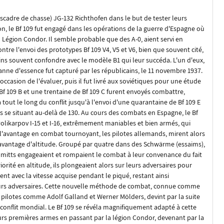
escadre de chasse) JG-132
Richthofen
dans le but de tester leurs
on, le Bf 109 fut engagé dans les opérations de la guerre d'Espagne où
 Légion Condor. Il semble probable que des A-0, aient servi en
ntre l'envoi des prototypes Bf 109 V4, V5 et V6, bien que souvent cité,
ins souvent confondre avec le modèle B1 qui leur succéda. L'un d'eux,
 panne d'essence fut capturé par les républicains, le 11 novembre 1937.
occasion de l'évaluer, puis il fut livré aux soviétiques pour une étude
Bf 109 B et une trentaine de Bf 109 C furent envoyés combattre,
 tout le long du conflit jusqu'à l'envoi d'une quarantaine de Bf 109 E
tes se situant au-delà de 130. Au cours des combats en Espagne, le Bf
Polikarpov I-15 et I-16, extrêmement maniables et bien armés, qui
 l'avantage en combat tournoyant, les pilotes allemands, mirent alors
l'avantage d'altitude. Groupé par quatre dans des
Schwärme
(essaims),
hmitts engageaient et rompaient le combat à leur convenance du fait
iorité en altitude, ils plongeaient alors sur leurs adversaires pour
nt avec la vitesse acquise pendant le piqué, restant ainsi
eurs adversaires. Cette nouvelle méthode de combat, connue comme
s pilotes comme Adolf Galland et Werner Mölders, devint par la suite
conflit mondial. Le Bf 109 se révéla magnifiquement adapté à cette
leurs premières armes en passant par la légion Condor, devenant par la