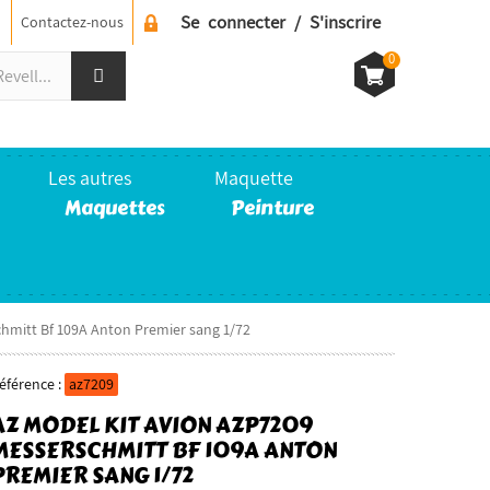
Se connecter / S'inscrire
Contactez-nous
0
Les autres
Maquette
Maquettes
Peinture
hmitt Bf 109A Anton Premier sang 1/72
éférence :
az7209
AZ MODEL KIT AVION AZP7209
MESSERSCHMITT BF 109A ANTON
PREMIER SANG 1/72