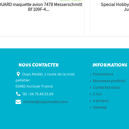
UARD maquette avion 7478 Messerschmitt
Special Hobby
Bf 109F-4...
Ju
NOUS CONTACTER
INFORMATIONS
Oups Model, 1 route de la croix
»
Promotions
pelletier
»
Nouveaux produits
03460 Aurouer France
»
Contactez-nous
Tél :
04.70.48.93.09
»
C.G.V.
»
A propos
contact@oupsmodel.com
»
sitemap