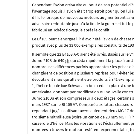
Cependant l'avion arriva vite au bout de son potentiel d'é
l'avantage acquis, l'avion était trop étroit pour qu'on lui
difficile lorsque de nouveaux moteurs augmentèrent sa vi
adversaire redoutable jusqu'à la fin de la guerre et fut le
fabriqué en Tchécoslovaquie après le conflit.
Le Bf 109 peut s'enorgueillir d'avoir été l'avion de chasse
produit avec plus de 33 000 exemplaires construits de 193
Il semble que 22 Bf 109 A-0 aient été livrés. Basés sur le 
Jumo 210B de
640
ch
qui céda rapidement la place à un
nombreuses différences parfois apparentes : les prises d'
changèrent de position à plusieurs reprises pour éviter le
découlaient mais qui allaient être produits à 341 exemplai
1, l'hélice bipale fixe Schwarz en bois céda la place à une
américaine, donnant par modification ou nouvelle constr
Jumo 210Da et son compresseur à deux étages, certains se
mars 1937 sur le Bf 109 V7. Comparé aux futurs chasseurs 
cependant jugé insuffisant avec seulement deux MG-17 d
troisième mitrailleuse (voire un canon de 20
mm
MG FF) in
casserole d'hélice. Mais les vibrations et l'échauffement
montées à travers le moteur restèrent expérimentales, les