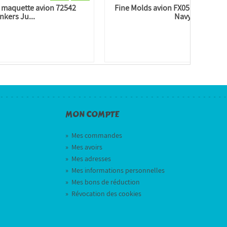
 maquette avion 72542
Fine Molds avion FX05 F-14A To
nkers Ju...
Navy...
MON COMPTE
»
Mes commandes
»
Mes avoirs
»
Mes adresses
»
Mes informations personnelles
»
Mes bons de réduction
»
Révocation des cookies