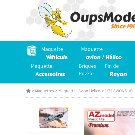
Maquette
Maquette
Véhicule
avion / Hélico
Maquette
Briques
Fin de
Accessoires
Puzzle
Rayon
>
Maquettes
>
Maquettes Avion Helico
>
1/72 AVIONS HE