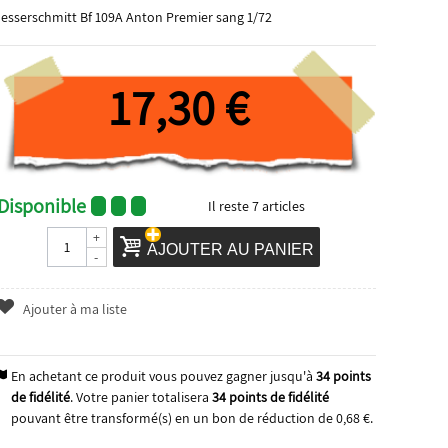
esserschmitt Bf 109A Anton Premier sang 1/72
17,30 €
Disponible
Il reste
7
articles
+
AJOUTER AU PANIER
-
Ajouter à ma liste
En achetant ce produit vous pouvez gagner jusqu'à
34
points
de fidélité
. Votre panier totalisera
34
points de fidélité
pouvant être transformé(s) en un bon de réduction de
0,68 €
.