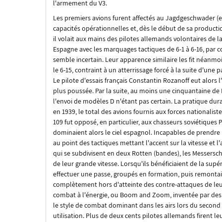
l'armement du V3.
Les premiers avions furent affectés au Jagdgeschwader (
capacités opérationnelles et, dès le début de sa producti
il volait aux mains des pilotes allemands
volontaires
de la
Espagne avec les marquages tactiques de 6-1 à 6-16, par co
semble incertain. Leur apparence similaire les fit néanmo
le 6-15, contraint à un atterrissage forcé à la suite d'une
Le pilote d'essais français Constantin Rozanoff eut alors l'
plus poussée. Par la suite, au moins une cinquantaine de 
l'envoi de modèles D n'étant pas certain. La pratique dura
en 1939, le total des avions fournis aux forces nationalis
109 fut opposé, en particulier, aux chasseurs soviétiques 
dominaient alors le ciel espagnol. Incapables de prendre
au point des tactiques mettant l'accent sur la vitesse et 
qui se subdivisent en deux
Rotten
(bandes), les Messersc
de leur grande vitesse. Lorsqu'ils bénéficiaient de la supér
effectuer une passe, groupés en formation, puis remontaie
complètement hors d'atteinte des contre-attaques de l
combat à l'énergie, ou
Boom and Zoom
, inventée par de
le style de combat dominant dans les airs lors du second 
utilisation. Plus de deux cents pilotes allemands firent 