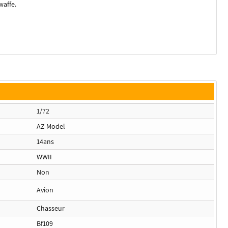
waffe.
1/72
AZ Model
14ans
WWII
Non
Avion
Chasseur
Bf109