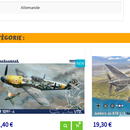
Allemande
TÉGORIE :
NEW
,40 €
19,30 €