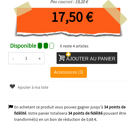
Prix constaté : 19,20 €
17,50 €
Disponible
Il reste
4
articles
-
+
AJOUTER AU PANIER
Accessoires (3)
Ajouter à ma liste
En achetant ce produit vous pouvez gagner jusqu'à
34
points de
fidélité
. Votre panier totalisera
34
points de fidélité
pouvant être
transformé(s) en un bon de réduction de
0,68 €
.