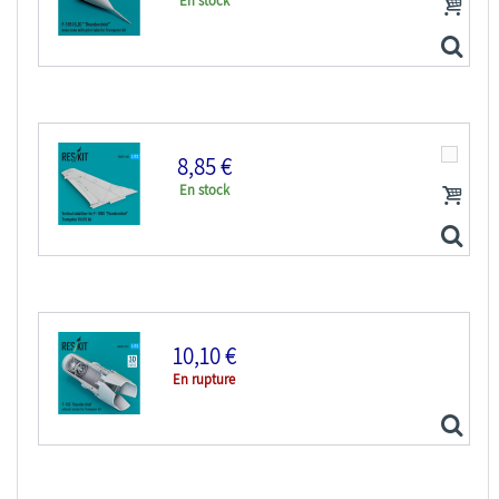
En stock
8,85 €
En stock
ResKit amelioration RSU72-0287 Cône de nez F-105G, D...
10,10 €
En rupture
ResKit kit d'amelioration Avion RSU72-0183...