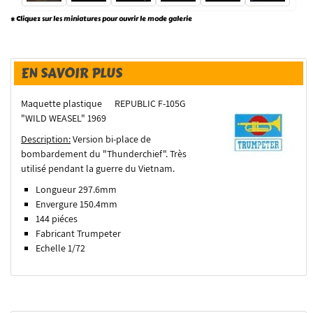
* Cliquez sur les miniatures pour ouvrir le mode galerie
EN SAVOIR PLUS
Maquette plastique REPUBLIC F-105G
"WILD WEASEL" 1969
Description:
Version bi-place de
bombardement du "Thunderchief". Très
utilisé pendant la guerre du Vietnam.
Longueur 297.6mm
Envergure 150.4mm
144 piéces
Fabricant Trumpeter
Echelle 1/72