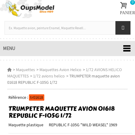
0
PANIER
MENU
>
Maquettes
>
Maquettes Avion Helico
>
1/72 AVIONS HELICO
MAQUETTES
>
1/72 avions helico
>
TRUMPETER maquette avion
01618 REPUBLIC F-105G 1/72
Référence :
tr01618
TRUMPETER MAQUETTE AVION 01618
REPUBLIC F-105G 1/72
Maquette plastique REPUBLIC F-105G "WILD WEASEL" 1969