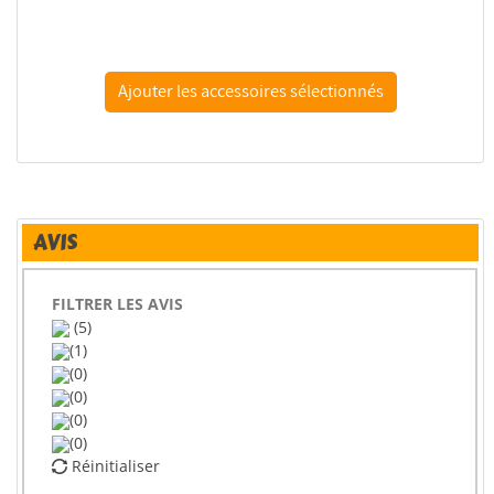
ResKit amelioration RSU72-0331 Tuyère d'échappement...
AVIS
FILTRER LES AVIS
(5)
(1)
(0)
(0)
(0)
(0)
Réinitialiser