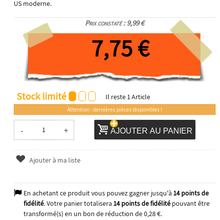
US moderne.
Prix constaté : 9,99 €
7,75 €
Stock limité
Il reste
1
Article
Attention : dernières pièces disponibles !
-
+
AJOUTER AU PANIER
Ajouter à ma liste
En achetant ce produit vous pouvez gagner jusqu'à
14
points de
fidélité
. Votre panier totalisera
14
points de fidélité
pouvant être
transformé(s) en un bon de réduction de
0,28 €
.