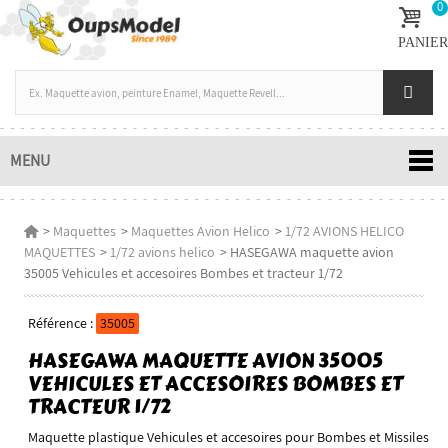
0
PANIER
MENU
>
Maquettes
>
Maquettes Avion Helico
>
1/72 AVIONS HELICO
MAQUETTES
>
1/72 avions helico
>
HASEGAWA maquette avion
35005 Vehicules et accesoires Bombes et tracteur 1/72
Référence :
35005
HASEGAWA MAQUETTE AVION 35005
VEHICULES ET ACCESOIRES BOMBES ET
TRACTEUR 1/72
Maquette plastique Vehicules et accesoires pour Bombes et Missiles